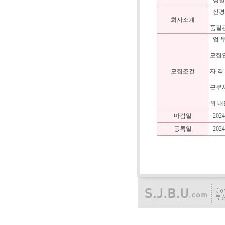
성별 
신평
회사소개
품질
업 무
모집인
모집조건
자 격
근무시
위 내
마감일
2024
등록일
2024