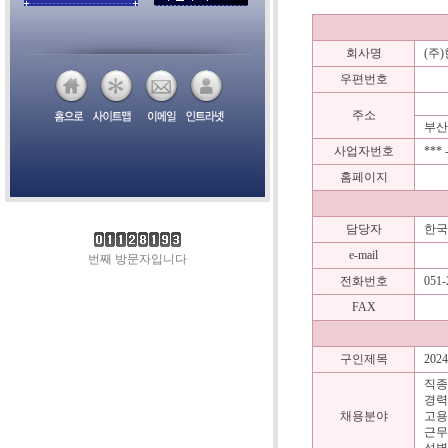
회사명
(주
우편번호
주소
부산광
사업자번호
*** -
홈페이지
담당자
한국
e-mail
번째 방문자입니다
전화번호
051-
FAX
구인제목
202
직종 
경력 
채용분야
고용형
근무지