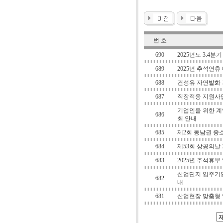
번 호
690
2025년도 3.4
689
2025년 추석연휴
688
건성유 자연발화 
687
직장적응 지원사
기업인을 위한 계
686
최 안내
685
제2회 동남권 중
684
제53회 상공의날
683
2025년 추석휴무
산업단지 입주기업
682
내
681
산업현장 맞춤형