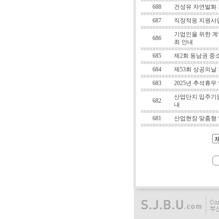
688
건성유 자연발화 
687
직장적응 지원사
기업인을 위한 계
686
최 안내
685
제2회 동남권 중
684
제53회 상공의날
683
2025년 추석휴무
산업단지 입주기업
682
내
681
산업현장 맞춤형