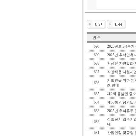
번 호
690
2025년도 3.4분
689
2025년 추석연휴
688
건성유 자연발화 
687
직장적응 지원사업
기업인을 위한 계약
686
최 안내
685
제2회 동남권 중소
684
제53회 상공의날
683
2025년 추석휴무
산업단지 입주기업
682
내
681
산업현장 맞춤형 