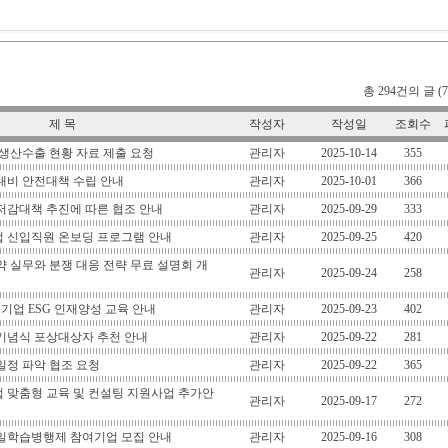
총 294건의 글 (7
제 목
작성자
작성일
조회수
기 생산수출 현황 자료 제출 요청
관리자
2025-10-14
355
 대비 안전대책 수립 안내
관리자
2025-10-01
366
저감대책 추진에 따른 협조 안내
관리자
2025-09-29
333
 신입직원 온보딩 프로그램 안내
관리자
2025-09-25
420
 실무와 분쟁 대응 전략 무료 설명회 개
관리자
2025-09-24
258
기업 ESG 인재양성 교육 안내
관리자
2025-09-23
402
 기념식 포상대상자 추천 안내
관리자
2025-09-22
281
 일정 파악 협조 요청
관리자
2025-09-22
365
 맞춤형 교육 및 컨설팅 지원사업 추가안
관리자
2025-09-17
272
일학습병행제 참여기업 모집 안내
관리자
2025-09-16
308