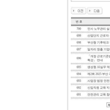
번 호
700
인사 노무관리 실
699
산업단지 근로자 
698
부산형 기후테크 
697
일자리 창출 기업
「개정 근로기준법
696
특강」 안내
695
생성형 AI실무 역
694
제2회 2025 부산
693
사업장 법정 안전
692
신입직원 교육 지
691
안전관리 교육 참