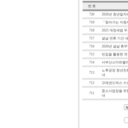
번 호
720
2026년 청년일
719
「찾아가는 지원
718
2025 개정세법 
717
설날 연휴 기간 
716
2026년 설날 휴
715
빈집을 활용한 외
714
서부산스마트밸리
노후공장 청년친화
713
내
712
규제샌드박스 수요
중소사업장을 위한
711
내