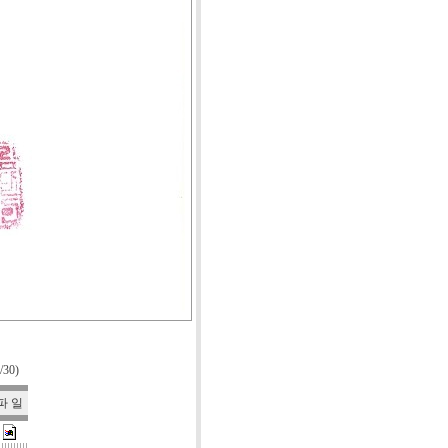
/30)
파 일