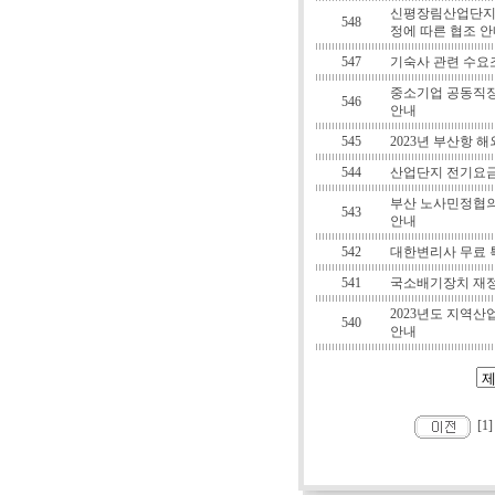
신평장림산업단지
548
정에 따른 협조 
547
기숙사 관련 수요
중소기업 공동직장
546
안내
545
2023년 부산항
544
산업단지 전기요금
부산 노사민정협의
543
안내
542
대한변리사 무료 
541
국소배기장치 재
2023년도 지역
540
안내
[1]