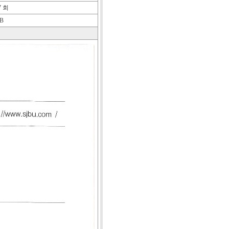
7 회
B