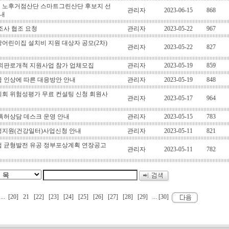
 노후거점산단 스마트그린산단 후보지 선
관리자
2023-06-15
868
안내
조사 협조 요청
관리자
2023-05-22
967
어린이집 설치비 지원 대상자 공모(2차)
관리자
2023-05-22
827
 해외판로개척 지원사업 참가 업체모집
관리자
2023-05-19
859
 인상에 따른 대응방안 안내
관리자
2023-05-19
848
회 위험성평가 무료 컨설팅 신청 회원사
관리자
2023-05-17
964
특허상담 데스크 운영 안내
관리자
2023-05-15
783
정지원(건강일터)사업신청 안내
관리자
2023-05-11
821
산업 균형발전 유공 정부포상계획 연장공고
관리자
2023-05-11
782
...
[20]
21
[22]
[23]
[24]
[25]
[26]
[27]
[28]
[29]
...
[30]