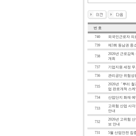
번 호
740
외국인근로자 의
739
제3회 동남권 중
2026년 근로감독
738
개최
737
기업지원 세정 무
736
관리공단 위험성
2026년「뿌리·
735
업 판로개척 스케
734
산업단지 화재 예방
고위험 산업 사각
733
안내
2026년 고위험
732
보 안내
731
5월 산업안전 집