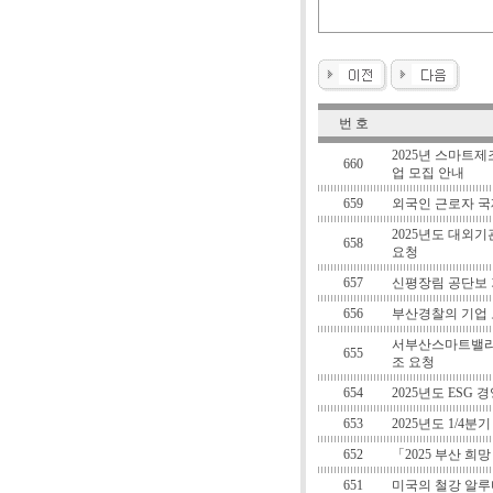
번 호
2025년 스마트
660
업 모집 안내
659
외국인 근로자 
2025년도 대외기
658
요청
657
신평장림 공단보 
656
부산경찰의 기업 
서부산스마트밸리
655
조 요청
654
2025년도 ESG
653
2025년도 1/4
652
「2025 부산 
651
미국의 철강 알루