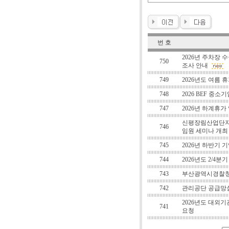
번 호
2026년 주차장 
750
조사 안내
749
2026년도 여름
748
2026 BEF 중
747
2026년 하계휴가
신평장림산업단지 
746
임원 세미나 개최
745
2026년 하반기
744
2026년도 2/4
743
부산광역시경찰청
742
관리공단 공급망실
2026년도 대외기
741
요청