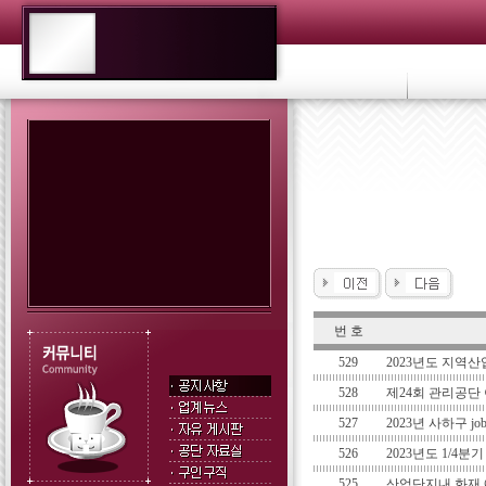
번 호
529
2023년도 지역
528
제24회 관리공단
527
2023년 사하구 
526
2023년도 1/4
525
산업단지내 화재 