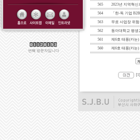
565
2023년 지역혁
564
「한-독 기업 B2
563
무료 사업장 위험
562
동아대학교 평생교
561
제6호 태풍(카눈)
560
제6호 태풍(카눈
번째 방문자입니다
[1