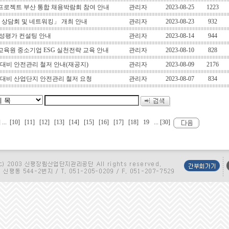
신프로젝트 부산 통합 채용박람회 참여 안내
관리자
2023-08-25
1223
B 상담회 및 네트워킹」 개최 안내
관리자
2023-08-23
932
성평가 컨설팅 안내
관리자
2023-08-14
944
육원 중소기업 ESG 실천전략 교육 안내
관리자
2023-08-10
828
 대비 안전관리 철저 안내(재공지)
관리자
2023-08-09
2176
) 대비 산업단지 안전관리 철저 요청
관리자
2023-08-07
834
]
...
[10]
[11]
[12]
[13]
[14]
[15]
[16]
[17]
[18]
19 ...
[30]