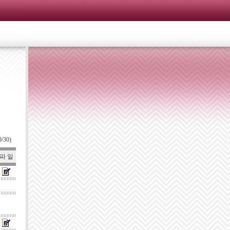
9/30)
파 일