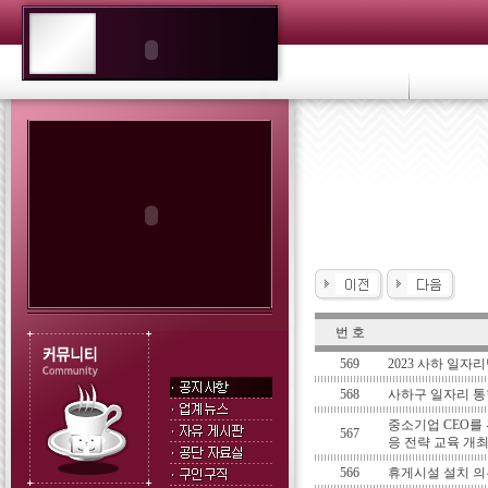
번 호
569
2023 사하 일자
568
사하구 일자리 통
중소기업 CEO를
567
응 전략 교육 개
566
휴게시설 설치 의